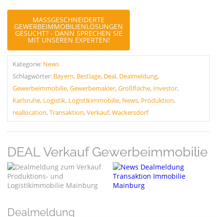
MASSGESCHNEIDERTE G
EWERBEIMMOBILIENLÖSUNGEN G
ESUCHT? - DANN SPRECHEN SIE M
IT UNSEREN EXPERTEN!
Kategorie:
News
Schlagwörter:
Bayern
,
Bestlage
,
Deal
,
Dealmeldung
,
Gewerbeimmobilie
,
Gewerbemakler
,
Großfläche
,
Investor
,
Karlsruhe
,
Logistik
,
Logistikimmobilie
,
News
,
Produktion
,
reallocation
,
Transaktion
,
Verkauf
,
Wackersdorf
DEAL Verkauf Gewerbeimmobilie
Dealmeldung