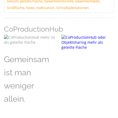
Gesuch
,
geteilte Fläche
,
Gewerbeimmobilie
,
Gewerbemakler
,
Großfläche
,
News
,
reallocation
,
Schnellladestationen
CoProductionHub
Gemeinsam
ist man
weniger
allein.