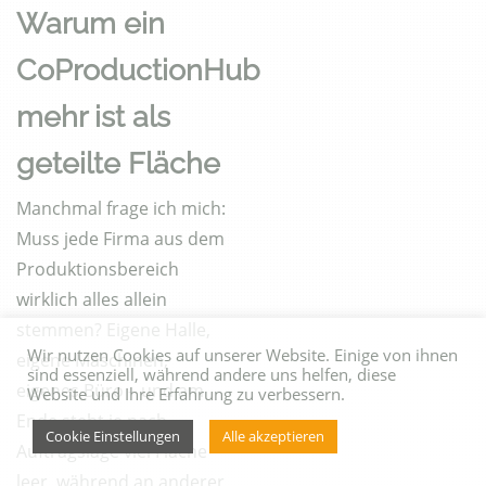
Warum ein
CoProductionHub
mehr ist als
geteilte Fläche
Manchmal frage ich mich:
Muss jede Firma aus dem
Produktionsbereich
wirklich alles allein
stemmen? Eigene Halle,
Wir nutzen Cookies auf unserer Website. Einige von ihnen
eigene Maschinen,
sind essenziell, während andere uns helfen, diese
eigenes Büro – und am
Website und Ihre Erfahrung zu verbessern.
Ende steht je nach
Cookie Einstellungen
Alle akzeptieren
Auftragslage viel Fläche
leer, während an anderer