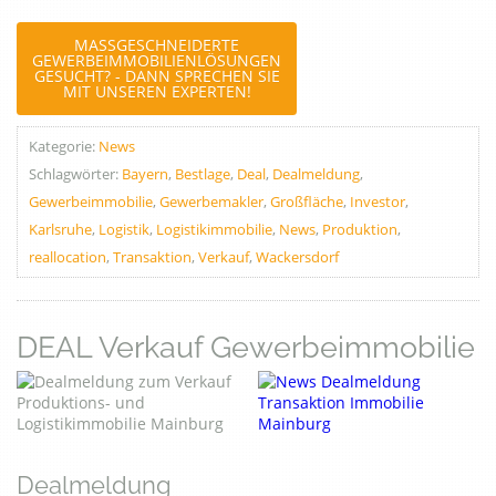
MASSGESCHNEIDERTE G
EWERBEIMMOBILIENLÖSUNGEN G
ESUCHT? - DANN SPRECHEN SIE M
IT UNSEREN EXPERTEN!
Kategorie:
News
Schlagwörter:
Bayern
,
Bestlage
,
Deal
,
Dealmeldung
,
Gewerbeimmobilie
,
Gewerbemakler
,
Großfläche
,
Investor
,
Karlsruhe
,
Logistik
,
Logistikimmobilie
,
News
,
Produktion
,
reallocation
,
Transaktion
,
Verkauf
,
Wackersdorf
DEAL Verkauf Gewerbeimmobilie
Dealmeldung