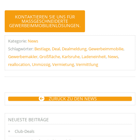
KONTAKTIEREN SIE UNS FÜR
MASSGESCHNEIDERTE G
EWERBEIMMOBILIENLÖSUNGEN.
Kategorie:
News
Schlagwörter:
Bestlage
,
Deal
,
Dealmeldung
,
Gewerbeimmobilie
,
Gewerbemakler
,
Großfläche
,
Karlsruhe
,
Ladeneinheit
,
News
,
reallocation
,
Unmüssig
,
Vermietung
,
Vermittlung
ZURÜCK ZU DEN NEWS
NEUESTE BEITRÄGE
Club-Deals