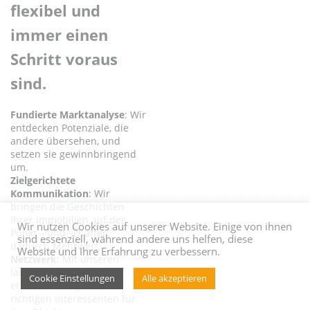
flexibel und
immer einen
Schritt voraus
sind.
Fundierte Marktanalyse
: Wir
entdecken Potenziale, die
andere übersehen, und
setzen sie gewinnbringend
um.
Zielgerichtete
Kommunikation
: Wir
bringen die Geschichten
Ihrer Immobilien auf den
Wir nutzen Cookies auf unserer Website. Einige von ihnen
Punkt – und schaffen
sind essenziell, während andere uns helfen, diese
dadurch Mehrwert.
Website und Ihre Erfahrung zu verbessern.
Netzwerk
: Mit unseren
langjährigen Kontakten
Cookie Einstellungen
Alle akzeptieren
erreichen wir genau die
richtigen Interessenten für