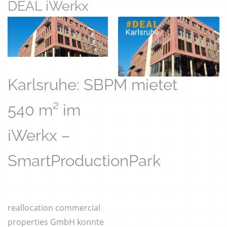
DEAL iWerkx
Karlsruhe: SBPM mietet
540 m² im
iWerkx –
SmartProductionPark
reallocation commercial
properties GmbH konnte