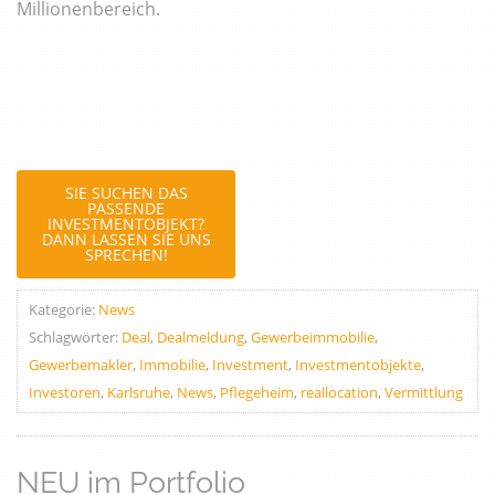
Millionenbereich.
SIE SUCHEN DAS
PASSENDE
INVESTMENTOBJEKT?
DANN LASSEN SIE UNS
SPRECHEN!
Kategorie:
News
Schlagwörter:
Deal
,
Dealmeldung
,
Gewerbeimmobilie
,
Gewerbemakler
,
Immobilie
,
Investment
,
Investmentobjekte
,
Investoren
,
Karlsruhe
,
News
,
Pflegeheim
,
reallocation
,
Vermittlung
NEU im Portfolio