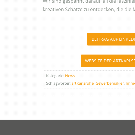
Wir sind gespannt darauf, all die faszi
kreativen Schätze zu entdecken, die die 
BEITRAG AUF LINKED
WEBSITE DER ARTKARLS
Kategorie:
News
Schlagwörter:
artKarlsruhe
,
Gewerbemakler
,
Immo