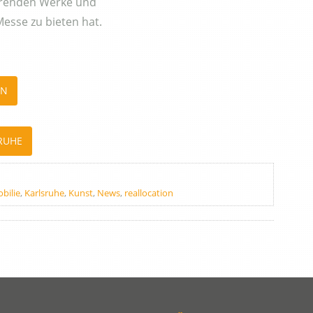
nierenden Werke und
Messe zu bieten hat.
IN
RUHE
bilie
,
Karlsruhe
,
Kunst
,
News
,
reallocation