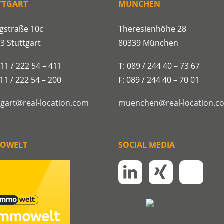
TTGART
MÜNCHEN
gstraße 10c
Theresienhöhe 28
3 Stuttgart
80339 München
711 / 222 54 – 411
T: 089 / 244 40 – 73 67
711 / 222 54 – 200
F: 089 / 244 40 – 70 01
tgart@real-location.com
muenchen@real-location.c
OWELT
SOCIAL MEDIA