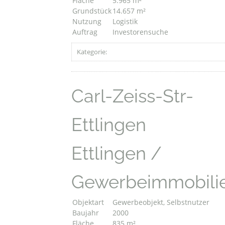
Fläche
5.965 m²
Grundstück
14.657 m²
Nutzung
Logistik
Auftrag
Investorensuche
Kategorie:
Carl-Zeiss-Str-
Ettlingen
Ettlingen /
Gewerbeimmobili
Objektart
Gewerbeobjekt, Selbstnutzer
Baujahr
2000
Fläche
835 m²