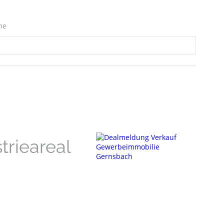
he
trieareal