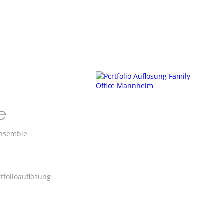
e
Ensemble
tfolioauflösung