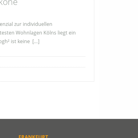
Ikone
nzial zur individuellen
testen Wohnlagen Kölns liegt ein
gh² ist keine […]
FRANKFURT