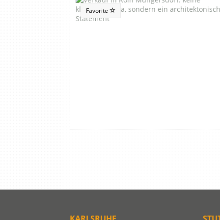
Favorite
KARLSRUHE
STU