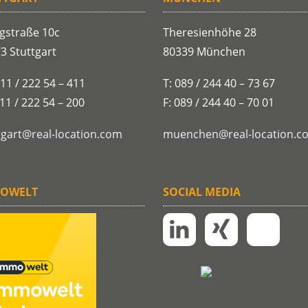
gstraße 10c
Theresienhöhe 28
3 Stuttgart
80339 München
711 / 222 54 – 411
T: 089 / 244 40 – 73 67
711 / 222 54 – 200
F: 089 / 244 40 – 70 01
tgart@real-location.com
muenchen@real-location.c
OWELT
SOCIAL MEDIA