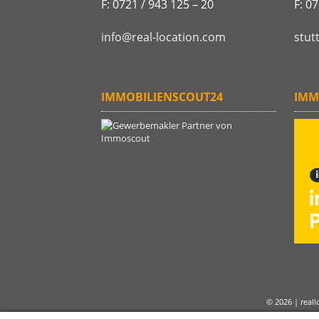
F: 0721 / 943 125 – 20
F: 0
info@real-location.com
stut
IMMOBILIENSCOUT24
IMM
© 2026 | real