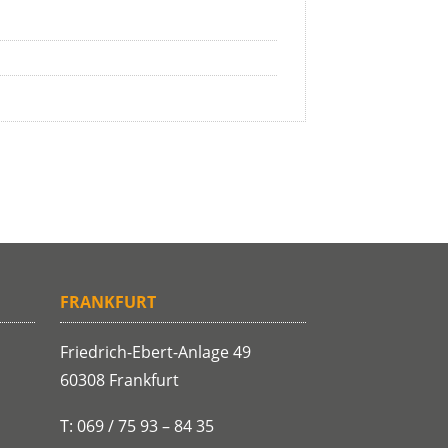
FRANKFURT
Friedrich-Ebert-Anlage 49
60308 Frankfurt
T: 069 / 75 93 – 84 35