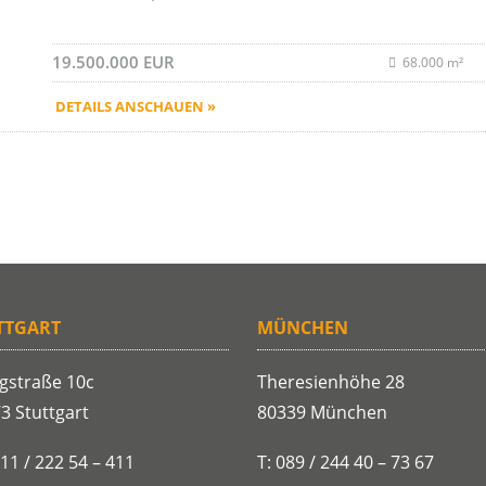
19.500.000 EUR
68.000 m²
DETAILS ANSCHAUEN »
TTGART
MÜNCHEN
gstraße 10c
Theresienhöhe 28
3 Stuttgart
80339 München
711 / 222 54 – 411
T: 089 / 244 40 – 73 67