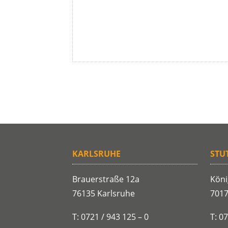
KARLSRUHE
STU
Brauerstraße 12a
Köni
76135 Karlsruhe
7017
T: 0721 / 943 125 – 0
T: 0