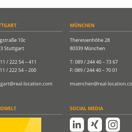
TTGART
MÜNCHEN
gstraße 10c
Theresienhöhe 28
3 Stuttgart
80339 München
711 / 222 54 – 411
T: 089 / 244 40 – 73 67
711 / 222 54 – 200
F: 089 / 244 40 – 70 01
tgart@real-location.com
muenchen@real-location.c
OWELT
SOCIAL MEDIA