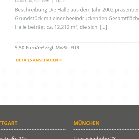
Glauchau, Sachsen | Halle
Beschreibung Die Halle aus dem Jahr 2002 präsentier
Grundstück mit einer beeindruckenden Gesamtfläche 
Halle beträgt ca. 12.212 m², die sich […]
5,50 Euro/m² zzgl. MwSt. EUR
DETAILS ANSCHAUEN »
TTGART
MÜNCHEN
gstraße 10c
Theresienhöhe 28