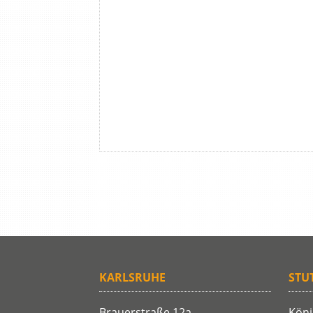
KARLSRUHE
STU
Brauerstraße 12a
Köni