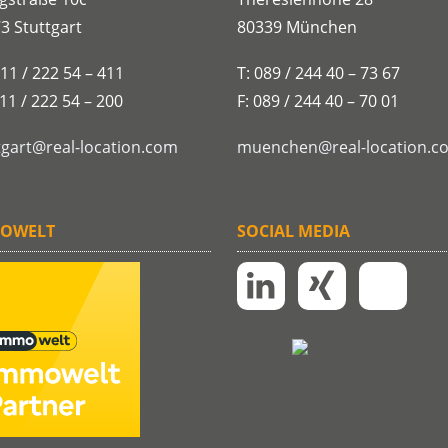
3 Stuttgart
80339 München
711 / 222 54 – 411
T: 089 / 244 40 – 73 67
711 / 222 54 – 200
F: 089 / 244 40 – 70 01
tgart@real-location.com
muenchen@real-location.c
OWELT
SOCIAL MEDIA