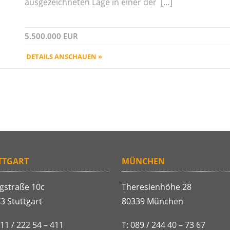
ausgezeichneten Lage in einer der […]
5.500.000 EUR
DETAILS ANSCHAUEN »
TTGART
MÜNCHEN
gstraße 10c
Theresienhöhe 28
3 Stuttgart
80339 München
711 / 222 54 – 411
T: 089 / 244 40 – 73 67