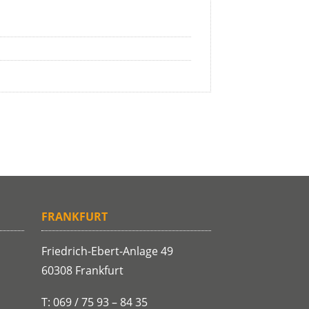
FRANKFURT
Friedrich-Ebert-Anlage 49
60308 Frankfurt
T: 069 / 75 93 – 84 35