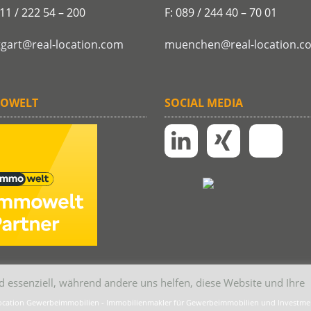
711 / 222 54 – 200
F: 089 / 244 40 – 70 01
tgart@real-location.com
muenchen@real-location.c
OWELT
SOCIAL MEDIA
d essenziell, während andere uns helfen, diese Website und Ihre
location Gewerbeimmobilien - Immobilienmakler für Gewerbeimmobilien und Investmen