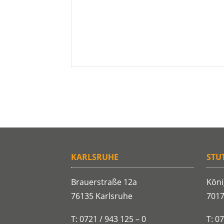
KARLSRUHE
STU
Brauerstraße 12a
Köni
76135 Karlsruhe
7017
T: 0721 / 943 125 – 0
T: 0