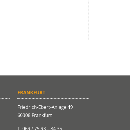
FRANKFURT
Friedrich-Ebert-Anlage 49
60308 Frankfurt
T: 069 / 75 93 – 84 35