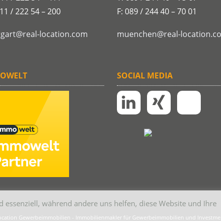
711 / 222 54 – 200
F: 089 / 244 40 – 70 01
tgart@real-location.com
muenchen@real-location.c
OWELT
SOCIAL MEDIA
d essenziell, während andere uns helfen, diese Website und Ihre
location Gewerbeimmobilien - Immobilienmakler für Gewerbeimmobilien und Investmen