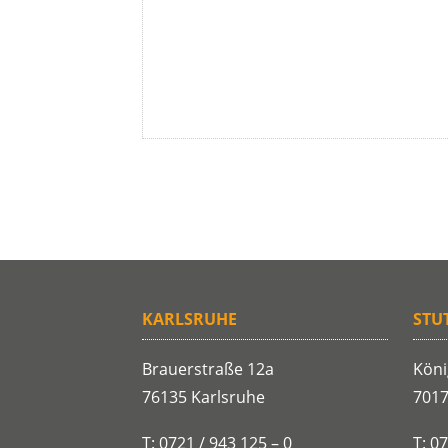
KARLSRUHE
STU
Brauerstraße 12a
Köni
76135 Karlsruhe
7017
T: 0721 / 943 125 – 0
T: 0