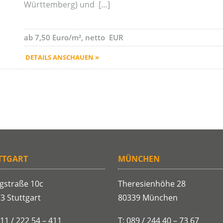
Württemberg) und […]
ab 7,50 Euro/m², netto EUR
DETAILS ANSCHAUEN »
TTGART
MÜNCHEN
gstraße 10c
Theresienhöhe 28
3 Stuttgart
80339 München
711 / 222 54 – 411
T: 089 / 244 40 – 73 67